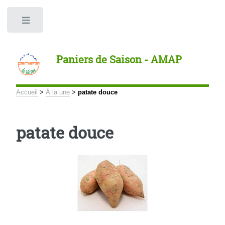
Panneau de gestion des cookies
Toggle
Paniers de Saison - AMAP
Accueil
>
À la une
>
patate douce
patate douce