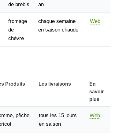
de brebis
an
fromage
chaque semaine
Web
de
en saison chaude
chèvre
es Produits
Les livraisons
En
savoir
plus
omme, pêche,
tous les 15 jours
Web
bricot
en saison