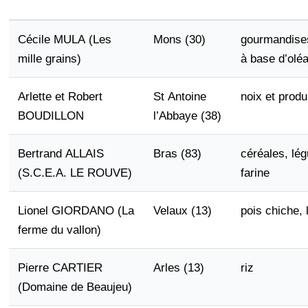
Cécile MULA (Les
Mons (30)
gourmandise
mille grains)
à base d’olé
Arlette et Robert
St Antoine
noix et produ
BOUDILLON
l’Abbaye (38)
Bertrand ALLAIS
Bras (83)
céréales, lé
(S.C.E.A. LE ROUVE)
farine
Lionel GIORDANO (La
Velaux (13)
pois chiche, l
ferme du vallon)
Pierre CARTIER
Arles (13)
riz
(Domaine de Beaujeu)