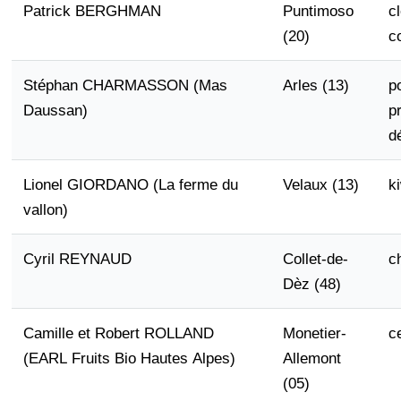
Patrick BERGHMAN
Puntimoso
c
(20)
c
Stéphan CHARMASSON (Mas
Arles (13)
p
Daussan)
p
d
Lionel GIORDANO (La ferme du
Velaux (13)
k
vallon)
Cyril REYNAUD
Collet-de-
c
Dèz (48)
Camille et Robert ROLLAND
Monetier-
c
(EARL Fruits Bio Hautes Alpes)
Allemont
(05)