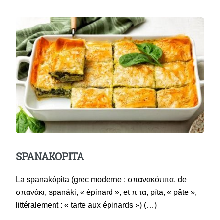
SPANAKOPITA
La spanakópita (grec moderne : σπανακόπιτα, de
σπανάκι, spanáki, « épinard », et πίτα, píta, « pâte »,
littéralement : « tarte aux épinards ») (…)