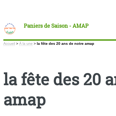
Toggle
Paniers de Saison - AMAP
Accueil
>
À la une
>
la fête des 20 ans de notre amap
la fête des 20 
amap