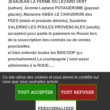
JEANJEAN LA FERME DU LEZARD VERT
(safran), Jerome Laplane POTAGEROME (paysan
glacier), Marianne ABBA LE CHAUDRON des
FEES (miels et produits dérivés), Sandrine
SALERNO LES POULES PROVENCALES (oeufs),
acceptent pour partie le paiement en Roues lors
de la souscription des contrats ou de ventes
ponctuelles.
et bien entendu toutes les BIOCOOP (y.c
prochainement La coumpagnie ) sont aussi
adhérentes à la ROUE.....
Ce site utilise des cookies et vous donne le contrôle sur
Pour plus d’informations deux liens :
ceux que vous souhaitez activer
https://larouedupaysdaix.org/
TOUT ACCEPTER
TOUT REFUSER
https://www.economie.gouv.fr/partic...
PERSONNALISER