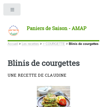
Panneau de gestion des cookies
Toggle
Paniers de Saison - AMAP
Accueil
>
Les recettes
>
> COURGETTE
>
Blinis de courgettes
Blinis de courgettes
UNE RECETTE DE CLAUDINE