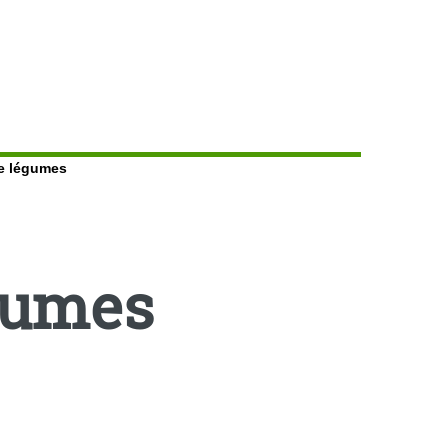
e légumes
gumes