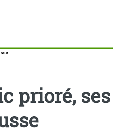
ousse
ic prioré, ses
ousse