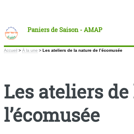
Toggle
Paniers de Saison - AMAP
Accueil
>
À la une
>
Les ateliers de la nature de l’écomusée
Les ateliers de
l’écomusée