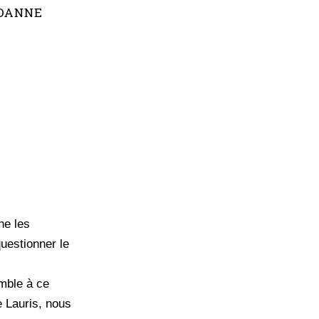
RDANNE
he les
uestionner le
emble à ce
e Lauris, nous